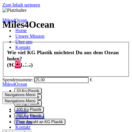
Zum Inhalt springen
Miles4Ocean
Miles4Ocean
Home
Unsere Mission
20.890€
of
25.000€
raised
Über uns
Kontakt
Wie viel KG Plastik möchtest Du aus dem Ozean
holen?
(1€ = 1KG)
Spendensumme:
€
Miles4Ocean
10 Kg Plastik
Navigations-Menü
25 Kg Plastik
Navigations-Menü
50 Kg Plastik
100 Kg Plastik
Home
250 Kg Plastik
Unsere Mission
Über uns
Freie Anzahl an KG Plastik
Kontakt