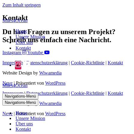
Zum Inhalt springen
Kontakt
Miles4Ocean
Du hast Fragen zu unserem Projekt?
Home
Unsere Mission
Schreib uns einfach eine Nachricht.
Über uns
Kontakt
Instagram
Youtube
Impressum
|
Datenschutzerklärung
|
Cookie-Richtlinie
|
Kontakt
Website Design by
Wiwamedia
Neve
| Präsentiert von
WordPress
Miles4Ocean
Impressum
|
Datenschutzerklärung
|
Cookie-Richtlinie
|
Kontakt
Navigations-Menü
Navigations-Menü
Website Design by
Wiwamedia
Home
Neve
| Präsentiert von
WordPress
Unsere Mission
Über uns
Kontakt