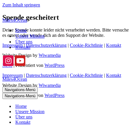
Zum Inhalt springen
Spende gescheitert
Miles4Ocean
Deine Spende konnte leider nicht verarbeitet werden. Bitte versuche
Home
es erneut oder wende dich an den Support der Website.
Unsere Mission
Über uns
Impressum
|
Datenschutzerklärung
|
Cookie-Richtlinie
|
Kontakt
Kontakt
Website Design by
Wiwamedia
Neve
| Präsentiert von
WordPress
Impressum
|
Datenschutzerklärung
|
Cookie-Richtlinie
|
Kontakt
Miles4Ocean
Website Design by
Wiwamedia
Navigations-Menü
Neve
| Präsentiert von
WordPress
Navigations-Menü
Home
Unsere Mission
Über uns
Kontakt